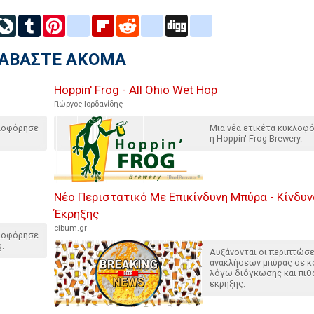
inkedIn
LiveJournal
Tumblr
Pinterest
blogger_post
Flipboard
Reddit
delicious
Digg
google_bookmarks
ΙΑΒΑΣΤΕ ΑΚΟΜΑ
Hoppin' Frog - All Ohio Wet Hop
Γιώργος Ιορδανίδης
κλοφόρησε
Μια νέα ετικέτα κυκλοφ
η Hoppin' Frog Brewery.
Νέο Περιστατικό Με Επικίνδυνη Μπύρα - Κίνδυ
Έκρηξης
cibum.gr
κλοφόρησε
g.
Αυξάνονται οι περιπτώσε
ανακλήσεων μπύρας σε κ
λόγω διόγκωσης και πιθ
έκρηξης.