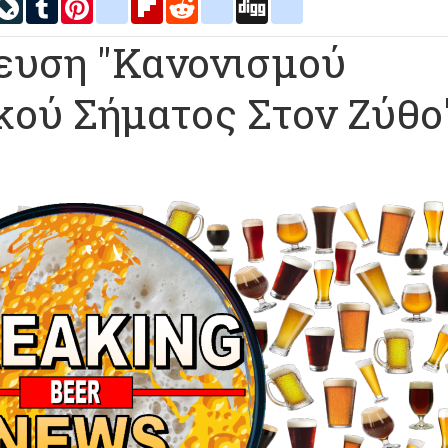
inkedIn
LiveJournal
Tumblr
Pinterest
blogger_post
Flipboard
Reddit
delicious
Digg
google_bookmarks
ευση "Κανονισμού
κού Σήματος Στον Ζύθο