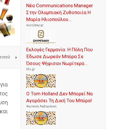
Νέα Communications Manager
Στην Ολυμπιακή Ζυθοποιία Η
Μαρία Ηλιοπούλου...
euro2day.gr
Εκλογές Γερμανία: Η Πόλη Που
Έδωσε Δωρεάν Μπύρα Σε
τινού
Όσους Ψήφισαν Νωρίτερα...
lifo.gr
για
τος
Ο Tom Holland Δεν Μπορεί Να
Αγοράσει Τη Δική Του Μπύρα!
υση
Φωτεινή Λεβογιάννη
και