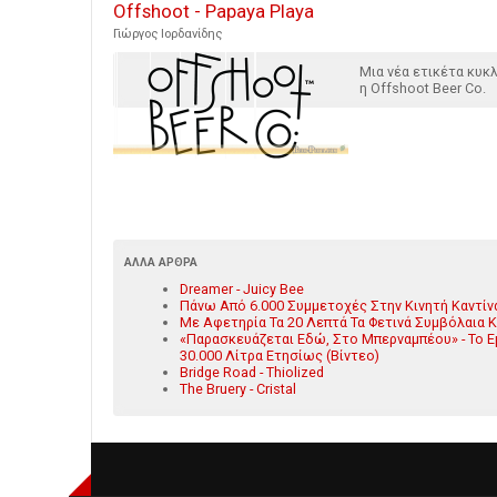
Offshoot - Papaya Playa
Γιώργος Ιορδανίδης
Μια νέα ετικέτα κυ
η Offshoot Beer Co.
ΆΛΛΑ ΆΡΘΡΑ
Dreamer - Juicy Bee
Πάνω Από 6.000 Συμμετοχές Στην Κινητή Καντί
Με Αφετηρία Τα 20 Λεπτά Τα Φετινά Συμβόλαια 
«Παρασκευάζεται Εδώ, Στο Μπερναμπέου» - Το Ε
30.000 Λίτρα Ετησίως (Βίντεο)
Bridge Road - Thiolized
The Bruery - Cristal