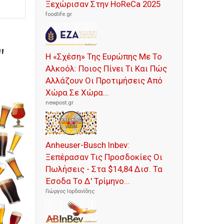
Ξεχώρισαν Στην HoReCa 2025
foodlife.gr
"
Η «Σχέση» Της Ευρώπης Με Το
Αλκοόλ: Ποιος Πίνει Τι Και Πώς
Αλλάζουν Οι Προτιμήσεις Από
Χώρα Σε Χώρα...
newpost.gr
Anheuser-Busch Inbev:
Ξεπέρασαν Τις Προσδοκίες Οι
Πωλήσεις - Στα $14,84 Δισ. Τα
Έσοδα Το Δ' Τρίμηνο...
Γιώργος Ιορδανίδης