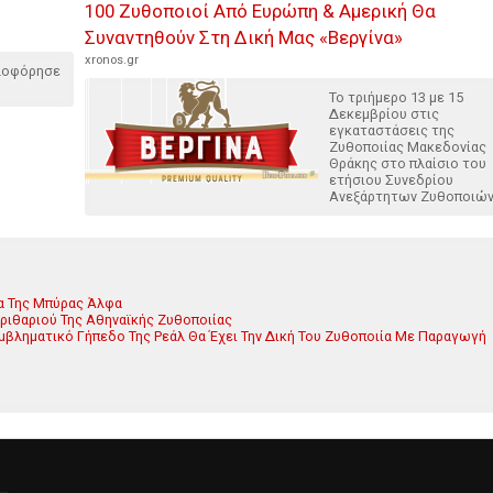
100 Ζυθοποιοί Από Ευρώπη & Αμερική Θα
Συναντηθούν Στη Δική Μας «Βεργίνα»
xronos.gr
κλοφόρησε
Το τριήμερο 13 με 15
Δεκεμβρίου στις
εγκαταστάσεις της
Ζυθοποιίας Μακεδονίας
Θράκης στο πλαίσιο του
ετήσιου Συνεδρίου
Ανεξάρτητων Ζυθοποιών
να Της Μπύρας Άλφα
Κριθαριού Της Αθηναϊκής Ζυθοποιίας
μβληματικό Γήπεδο Της Ρεάλ Θα Έχει Την Δική Του Ζυθοποιία Με Παραγωγή