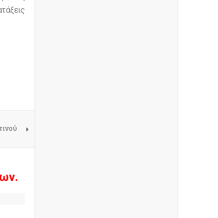
ατάξεις
τινού
ων.