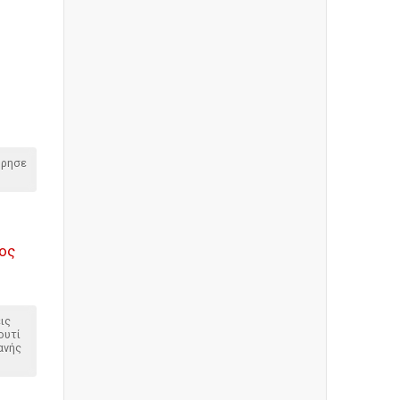
όρησε
νος
ις
ουτί
ανής