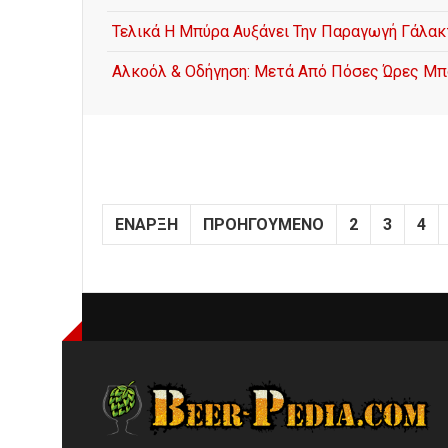
Τελικά Η Μπύρα Αυξάνει Την Παραγωγή Γάλακ
Αλκοόλ & Οδήγηση: Μετά Από Πόσες Ώρες Μπ
ΈΝΑΡΞΗ
ΠΡΟΗΓΟΎΜΕΝΟ
2
3
4