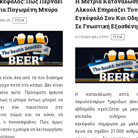
κέφαλος: Πώς Περνάει
Η Μέτρια Κατανάλωσ
ια Παγωμένη Μπύρα
Αλκοόλ Επηρεάζει Τον
Εγκέφαλό Σου Και Οδη
IEW.GR
ΥΓΕΙΑ
Σε Γνωστική Εξασθένη
ΑΓΓΕΛΙΚΉ ΜΑΞΟΎΡΗ
ΥΓΕΙΑ
 είναι ένα από τα πιο διάσημα
ύχα ποτά στο κόσμο. Δεν είναι
όνο αυτό. Πρόσφατη έρευνα
Η κατανάλωση επτά 
 πως η μπύρα όντως μπορεί να
περισσότερων *μερίδων αλκ
ήσει σαν παυσίπονο στο
εβδομάδα σχετίζεται με μεγ
ινο σώμα και να κάνει να
επίπεδα σιδήρου 
ι ο πονοκέφαλος. Πώς όμως
εγκέφαλο σύμφωνα με μελέ
υνατόν η μπύρα να λειτουργήσει
έγινε σε σχεδόν 21.000 ανθρ
σίπονο;