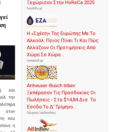
η
Ξεχώρισαν Στην HoReCa 2025
foodlife.gr
γεί
ση
Η «Σχέση» Της Ευρώπης Με Το
Αλκοόλ: Ποιος Πίνει Τι Και Πώς
Αλλάζουν Οι Προτιμήσεις Από
Χώρα Σε Χώρα...
newpost.gr
Anheuser-Busch Inbev:
ή και
Ξεπέρασαν Τις Προσδοκίες Οι
οόλ την
Πωλήσεις - Στα $14,84 Δισ. Τα
αλύτερα
Έσοδα Το Δ' Τρίμηνο...
στον
Γιώργος Ιορδανίδης
τη που
ώπους η