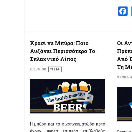
Κρασί vs Μπύρα: Ποιο
Οι Άν
Αυξάνει Περισσότερο Το
Πρέπ
Σπλαχνικό Λίπος
Από Έ
Τη Μέ
CIBUM.GR
ΥΓΕΙΑ
SPORT-F
Η μπύρα και τα οινοπνευματώδη ποτά
έχουν υψηλά επίπεδα επιβλαβούς