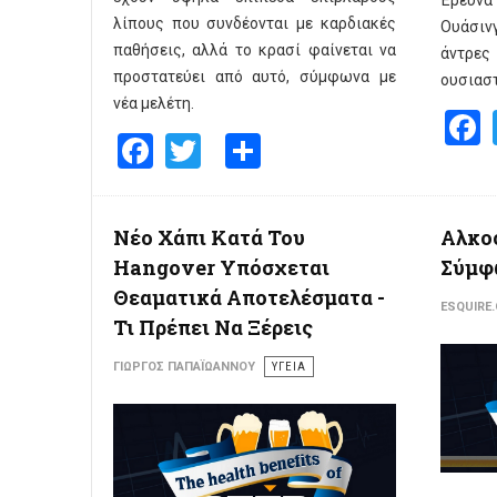
Έρευν
λίπους που συνδέονται με καρδιακές
Ουάσινγ
παθήσεις, αλλά το κρασί φαίνεται να
άντρες
προστατεύει από αυτό, σύμφωνα με
ουσιαστ
νέα μελέτη.
Facebook
Twitter
Share
Νέο Χάπι Κατά Του
Αλκοό
Hangover Υπόσχεται
Σύμφ
Θεαματικά Αποτελέσματα -
ESQUIRE
Τι Πρέπει Να Ξέρεις
ΓΙΏΡΓΟΣ ΠΑΠΑΪΩΆΝΝΟΥ
ΥΓΕΙΑ