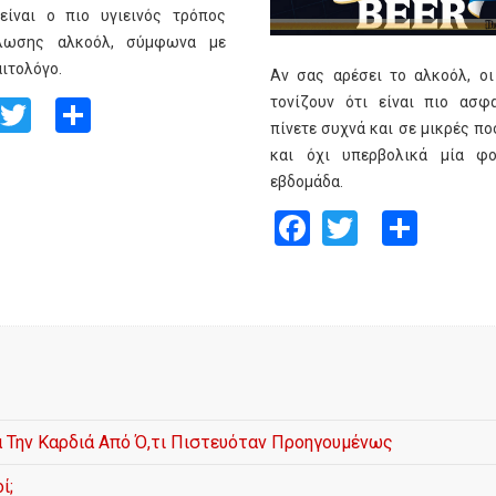
είναι ο πιο υγιεινός τρόπος
λωσης αλκοόλ, σύμφωνα με
αιτολόγο.
Αν σας αρέσει το αλκοόλ, οι 
Facebook
Twitter
Share
τονίζουν ότι είναι πιο ασφ
πίνετε συχνά και σε μικρές π
και όχι υπερβολικά μία φ
εβδομάδα.
Facebook
Twitter
Shar
ια Την Καρδιά Από Ό,τι Πιστευόταν Προηγουμένως
ί;