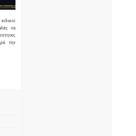
ειδικοί
αλές να
οσότητες
ορά την
e