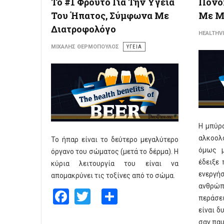
Το #1 Φρούτο Για Την Υγεία
Πονο
Του Ήπατος, Σύμφωνα Με
Με Μ
Διατροφολόγο
HEALTHV
ΜΙΧΆΛΗΣ ΘΕΡΜΌΠΟΥΛΟΣ
ΥΓΕΙΑ
Η μπύρα
αλκοολο
Το ήπαρ είναι το δεύτερο μεγαλύτερο
όμως μ
όργανο του σώματος (μετά το δέρμα). Η
έδειξε
κύρια λειτουργία του είναι να
ενεργ
απομακρύνει τις τοξίνες από το σώμα.
ανθρώπ
Facebook
Twitter
Share
περάσε
είναι δ
σαν παυ