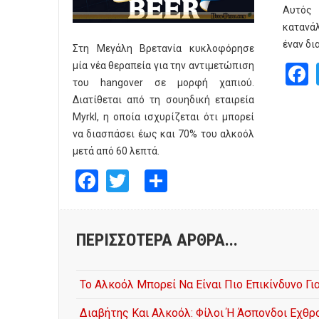
Αυτός 
κατανά
έναν δι
Στη Μεγάλη Βρετανία κυκλοφόρησε
μία νέα θεραπεία για την αντιμετώπιση
του hangover σε μορφή χαπιού.
Διατίθεται από τη σουηδική εταιρεία
Myrkl, η οποία ισχυρίζεται ότι μπορεί
να διασπάσει έως και 70% του αλκοόλ
μετά από 60 λεπτά.
Facebook
Twitter
Share
ΠΕΡΙΣΣΌΤΕΡΑ ΆΡΘΡΑ...
Το Αλκοόλ Μπορεί Να Είναι Πιο Επικίνδυνο Γ
Διαβήτης Και Αλκοόλ: Φίλοι Ή Άσπονδοι Εχθρο