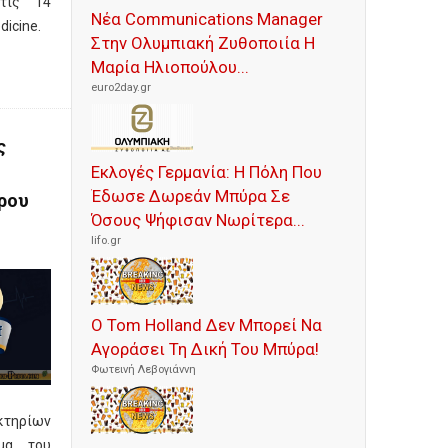
τις 14
Νέα Communications Manager
dicine.
Στην Ολυμπιακή Ζυθοποιία Η
e
Μαρία Ηλιοπούλου...
euro2day.gr
ς
Εκλογές Γερμανία: Η Πόλη Που
Έδωσε Δωρεάν Μπύρα Σε
ρου
Όσους Ψήφισαν Νωρίτερα...
lifo.gr
Ο Tom Holland Δεν Μπορεί Να
Αγοράσει Τη Δική Του Μπύρα!
Φωτεινή Λεβογιάννη
κτηρίων
μα του