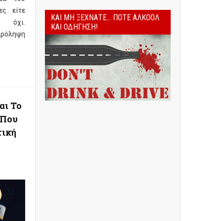
ες είτε
ΚΑΙ ΜΗ ΞΕΧΝΆΤΕ... ΠΟΤΈ ΑΛΚΟΌΛ
ε όχι.
ΚΑΙ ΟΔΉΓΗΣΗ!
ρόληψη
e
αι Το
 Που
τική