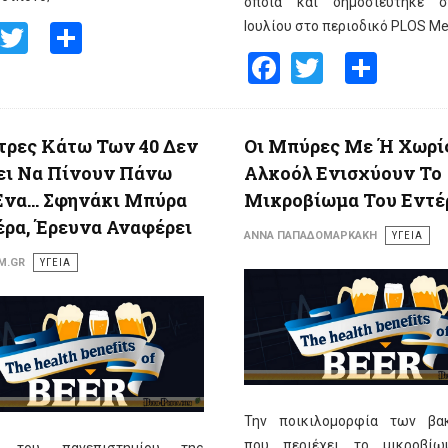
οποία και δημοσιεύτηκε σ
Facebook
Twitter
Share
Ιουλίου στο περιοδικό PLOS Me
Facebook
Twitter
Shar
τρες Κάτω Των 40 Δεν
Οι Μπύρες Με Ή Χωρί
ει Να Πίνουν Πάνω
Αλκοόλ Ενισχύουν Το
να... Σφηνάκι Μπύρα
Μικροβίωμα Του Εντέ
ρα, Έρευνα Αναφέρει
ΆΝΝΑ ΠΑΠΑΔΟΜΑΡΚΆΚΗ
ΥΓΕΙΑ
M.GR
ΥΓΕΙΑ
Την ποικιλομορφία των βα
που περιέχει το μικροβίω