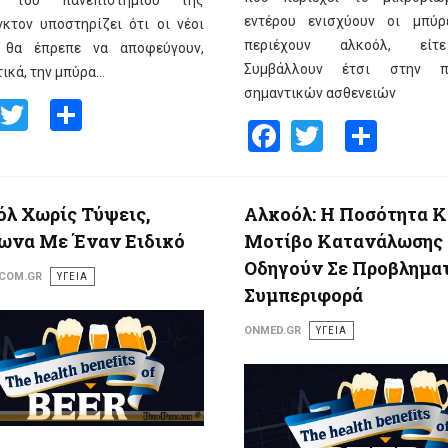
α του πανεπιστημίου της
εντέρου ενισχύουν οι μπύρ
κτον υποστηρίζει ότι οι νέοι
περιέχουν αλκοόλ, είτ
 θα έπρεπε να αποφεύγουν,
Συμβάλλουν έτσι στην π
ικά, την μπύρα...
σημαντικών ασθενειών
Facebook
Twitter
Share
Facebook
Twitter
Shar
λ Χωρίς Τύψεις,
Αλκοόλ: Η Ποσότητα Κ
ωνα Με Έναν Ειδικό
Μοτίβο Κατανάλωσης
Οδηγούν Σε Προβλημα
.COM.GR
ΥΓΕΙΑ
Συμπεριφορά
ONMED.GR
ΥΓΕΙΑ