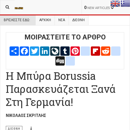
0
NEW ARTICLES
ΒΡΊΣΚΕΣΤΕ ΕΔΏ:
ΑΡΧΙΚΉ
ΝΕΑ
ΔΙΕΘΝΗ
ΜΟΙΡΑΣΤΕΙΤΕ ΤΟ ΑΡΘΡΟ
Share
Facebook
Twitter
LinkedIn
LiveJournal
Tumblr
Pinterest
blogger_post
Flipboard
Reddit
delic
Digg
google_bookmarks
Η Μπύρα Borussia
Παρασκευάζεται Ξανά
Στη Γερμανία!
ΝΙΚΌΛΑΟΣ ΣΚΡΙΤΛΉΣ
ΔΙΕΘΝΗ