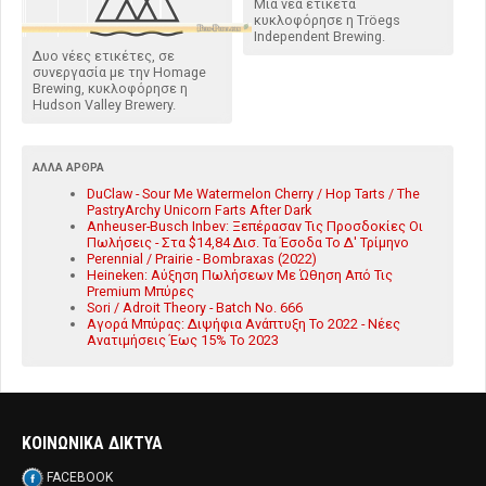
Μια νέα ετικέτα
κυκλοφόρησε η Tröegs
Independent Brewing.
Δυο νέες ετικέτες, σε
συνεργασία με την Homage
Brewing, κυκλοφόρησε η
Hudson Valley Brewery.
ΆΛΛΑ ΆΡΘΡΑ
DuClaw - Sour Me Watermelon Cherry / Hop Tarts / The
PastryArchy Unicorn Farts After Dark
Anheuser-Busch Inbev: Ξεπέρασαν Τις Προσδοκίες Οι
Πωλήσεις - Στα $14,84 Δισ. Τα Έσοδα Το Δ' Τρίμηνο
Perennial / Prairie - Bombraxas (2022)
Heineken: Αύξηση Πωλήσεων Με Ώθηση Από Τις
Premium Μπύρες
Sori / Adroit Theory - Batch No. 666
Αγορά Μπύρας: Διψήφια Ανάπτυξη Το 2022 - Νέες
Ανατιμήσεις Έως 15% Το 2023
ΚΟΙΝΩΝΙΚΑ ΔΙΚΤΥΑ
FACEBOOK