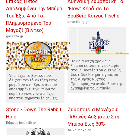
Επικός Τύπος
Αθηναϊκή Ζυθοποιία: Το
Απολαμβάνει Την Μπύρα
"Flow" Κέρδισε Το
Του Έξω Από Το
Βραβείο Κοινού Fischer
Πλημμυρισμένο Του
advertising.gr
Μαγαζί (Βίντεο)
gazzetta.gr
Για 6η συνεχή χρονιά, η
Fischer έδωσε την ευκαιρία
στους θεατές του Διεθνούς
Φεστιβάλ Κινηματογράφου
Viral έχει το βίντεο που
της Αθήνας Νύχτες
δείχνει τον ιδιοκτήτη ενός
Πρεμιέρας, να αναδείξουν την
μαγαζιού στη Βρετανία που
αγαπημένη τους ταινία.
απολαμβάνει την μπύρα του,
παρά το γεγονός ότι έχει
υποστεί σημαντικές ζημιές.
Stone - Down The Rabbit
Ζυθοποιεία Μονάχου:
Hole
Πιθανές Αυξήσεις Στη
Γιώργος Ιορδανίδης
Μπύρα Έως 30%
Αλίκη Μαχαίρα