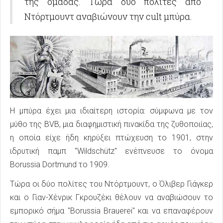
της ομάδας. Τώρα δύο πολίτες από
Ντόρτμουντ αναβιώνουν την cult μπύρα.
Η μπύρα έχει μια ιδιαίτερη ιστορία: σύμφωνα με τον
μύθο της BVB, μια διαφημιστική πινακίδα της ζυθοποιίας,
η οποία είχε ήδη κηρύξει πτώχευση το 1901, στην
ιδρυτική παμπ "Wildschütz" ενέπνευσε το όνομα
Borussia Dortmund το 1909.
Τώρα οι δύο πολίτες του Ντόρτμουντ, ο Όλιβερ Γιάγκερ
και ο Γιαν-Χένρικ Γκρουζέκι θέλουν να αναβιώσουν το
εμπορικό σήμα "Borussia Brauerei" και να επαναφέρουν