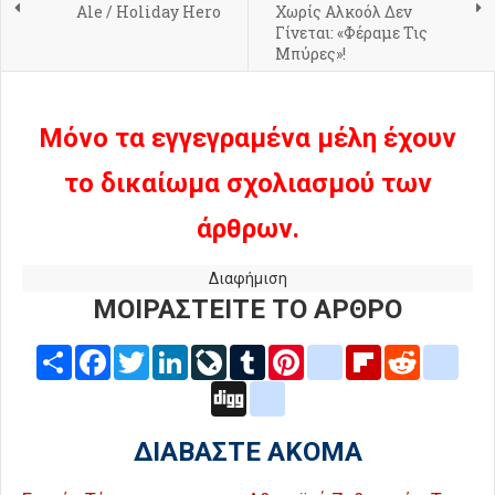
Ale / Holiday Hero
Χωρίς Αλκοόλ Δεν
Γίνεται: «Φέραμε Τις
Μπύρες»!
Μόνο τα εγγεγραμένα μέλη έχουν
το δικαίωμα σχολιασμού των
άρθρων.
Διαφήμιση
ΜΟΙΡΑΣΤΕΙΤΕ ΤΟ ΑΡΘΡΟ
Share
Facebook
Twitter
LinkedIn
LiveJournal
Tumblr
Pinterest
blogger_post
Flipboard
Reddit
delic
Digg
google_bookmarks
ΔΙΑΒΑΣΤΕ ΑΚΟΜΑ