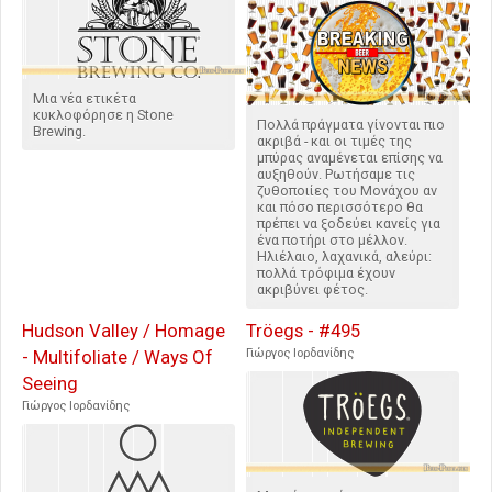
Μια νέα ετικέτα
κυκλοφόρησε η Stone
Πολλά πράγματα γίνονται πιο
Brewing.
ακριβά - και οι τιμές της
μπύρας αναμένεται επίσης να
αυξηθούν. Ρωτήσαμε τις
ζυθοποιίες του Μονάχου αν
και πόσο περισσότερο θα
πρέπει να ξοδεύει κανείς για
ένα ποτήρι στο μέλλον.
Ηλιέλαιο, λαχανικά, αλεύρι:
πολλά τρόφιμα έχουν
ακριβύνει φέτος.
Hudson Valley / Homage
Tröegs - #495
- Multifoliate / Ways Of
Γιώργος Ιορδανίδης
Seeing
Γιώργος Ιορδανίδης