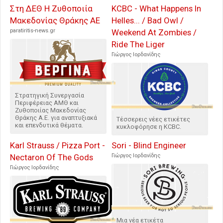
Στη ΔΕΘ Η Ζυθοποιία
KCBC - What Happens In
Μακεδονίας Θράκης ΑΕ
Helles... / Bad Owl /
paratiritis-news.gr
Weekend At Zombies /
Ride The Liger
Γιώργος Ιορδανίδης
Στρατηγική Συνεργασία
Περιφέρειας ΑΜΘ και
Ζυθοποιίας Μακεδονίας
Θράκης Α.Ε. για αναπτυξιακά
Τέσσερεις νέες ετικέτες
και επενδυτικά θέματα.
κυκλοφόρησε η KCBC.
Karl Strauss / Pizza Port -
Sori - Blind Engineer
Nectaron Of The Gods
Γιώργος Ιορδανίδης
Γιώργος Ιορδανίδης
Μια νέα ετικέτα