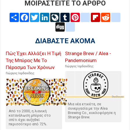
ΜΟΙΡΑΣΤΕΙΤΕ ΤΟ ΑΡΘΡΟ
Share
Facebook
Twitter
LinkedIn
LiveJournal
Tumblr
Pinterest
blogger_post
Flipboard
Reddit
delic
Digg
google_bookmarks
ΔΙΑΒΑΣΤΕ ΑΚΟΜΑ
Πώς Έχει Αλλάξει Η Τιμή
Strange Brew / Alea -
Της Μπύρας Με Το
Pandemonium
Πέρασμα Των Χρόνων
Γιώργος Ιορδανίδης
Γιώργος Ιορδανίδης
Μια νέα ετικέτα, σε
συνεργασία με την Alea
Από το 2000, η λιανική
Brewing Co., κυκλοφόρησε η
κατανάλωση μπύρας στο
Strange Brew.
σπίτι έχει αυξηθεί
περισσότερο από 72%.