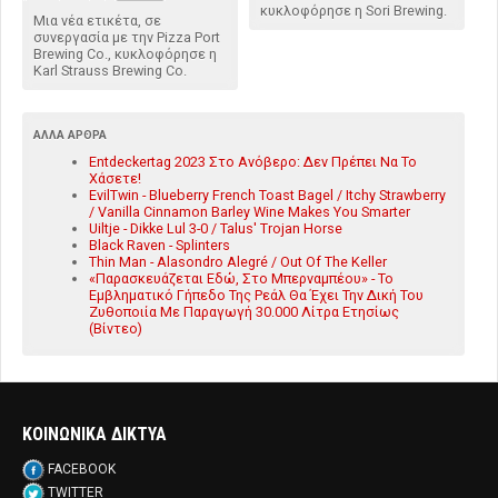
κυκλοφόρησε η Sori Brewing.
Μια νέα ετικέτα, σε
συνεργασία με την Pizza Port
Brewing Co., κυκλοφόρησε η
Karl Strauss Brewing Co.
ΆΛΛΑ ΆΡΘΡΑ
Entdeckertag 2023 Στο Ανόβερο: Δεν Πρέπει Να Το
Χάσετε!
EvilTwin - Blueberry French Toast Bagel / Itchy Strawberry
/ Vanilla Cinnamon Barley Wine Makes You Smarter
Uiltje - Dikke Lul 3-0 / Talus' Trojan Horse
Black Raven - Splinters
Thin Man - Alasondro Alegré / Out Of The Keller
«Παρασκευάζεται Εδώ, Στο Μπερναμπέου» - Το
Εμβληματικό Γήπεδο Της Ρεάλ Θα Έχει Την Δική Του
Ζυθοποιία Με Παραγωγή 30.000 Λίτρα Ετησίως
(Βίντεο)
ΚΟΙΝΩΝΙΚΑ ΔΙΚΤΥΑ
FACEBOOK
TWITTER