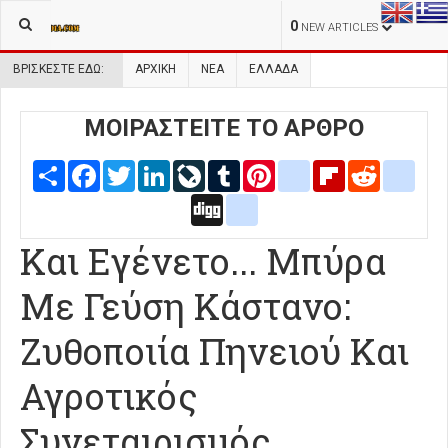
0
NEW ARTICLES
ΒΡΊΣΚΕΣΤΕ ΕΔΏ:
ΑΡΧΙΚΉ
ΝΕΑ
ΕΛΛΑΔΑ
ΜΟΙΡΑΣΤΕΙΤΕ ΤΟ ΑΡΘΡΟ
Share
Facebook
Twitter
LinkedIn
LiveJournal
Tumblr
Pinterest
blogger_post
Flipboard
Reddit
delic
Digg
google_bookmarks
Και Εγένετο... Μπύρα
Με Γεύση Κάστανο:
Ζυθοποιία Πηνειού Και
Αγροτικός
Συνεταιρισμός