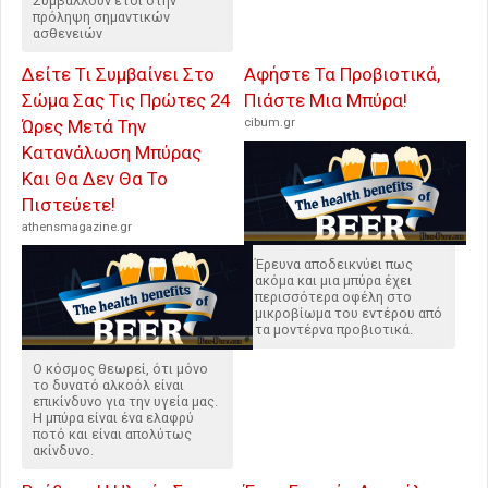
Συμβάλλουν έτσι στην
πρόληψη σημαντικών
ασθενειών
Δείτε Τι Συμβαίνει Στο
Αφήστε Τα Προβιοτικά,
Σώμα Σας Τις Πρώτες 24
Πιάστε Μια Μπύρα!
Ώρες Μετά Την
cibum.gr
Κατανάλωση Μπύρας
Και Θα Δεν Θα Το
Πιστεύετε!
athensmagazine.gr
Έρευνα αποδεικνύει πως
ακόμα και μια μπύρα έχει
περισσότερα οφέλη στο
μικροβίωμα του εντέρου από
τα μοντέρνα προβιοτικά.
Ο κόσμος θεωρεί, ότι μόνο
το δυνατό αλκοόλ είναι
επικίνδυνο για την υγεία μας.
Η μπύρα είναι ένα ελαφρύ
ποτό και είναι απολύτως
ακίνδυνο.