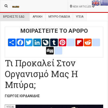
0
NEW ARTICLES
ΒΡΊΣΚΕΣΤΕ ΕΔΏ:
ΑΡΧΙΚΉ
ΜΠΥΡΟ-ΠΑΙΔΕΙΑ
ΥΓΕΙΑ
ΜΟΙΡΑΣΤΕΙΤΕ ΤΟ ΑΡΘΡΟ
Share
Facebook
Twitter
LinkedIn
LiveJournal
Tumblr
Pinterest
blogger_post
Flipboard
Reddit
delic
Digg
google_bookmarks
Τι Προκαλεί Στον
Οργανισμό Μας Η
Μπύρα;
ΓΙΏΡΓΟΣ ΙΟΡΔΑΝΊΔΗΣ
ΥΓΕΙΑ