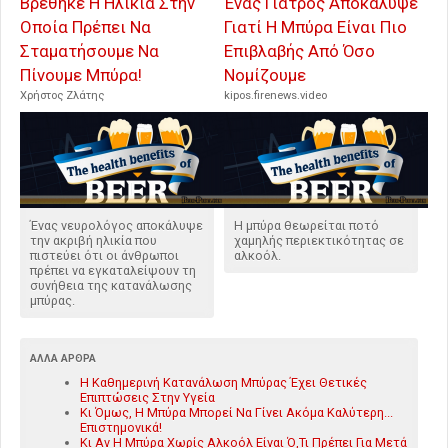
Βρέθηκε Η Ηλικία Στην
Ένας Γιατρός Αποκάλυψε
Οποία Πρέπει Να
Γιατί Η Μπύρα Είναι Πιο
Σταματήσουμε Να
Επιβλαβής Από Όσο
Πίνουμε Μπύρα!
Νομίζουμε
Χρήστος Ζλάτης
kipos.firenews.video
Ένας νευρολόγος αποκάλυψε
Η μπύρα θεωρείται ποτό
την ακριβή ηλικία που
χαμηλής περιεκτικότητας σε
πιστεύει ότι οι άνθρωποι
αλκοόλ.
πρέπει να εγκαταλείψουν τη
συνήθεια της κατανάλωσης
μπύρας.
ΆΛΛΑ ΆΡΘΡΑ
Η Καθημερινή Κατανάλωση Μπύρας Έχει Θετικές
Επιπτώσεις Στην Υγεία
Κι Όμως, Η Μπύρα Μπορεί Να Γίνει Ακόμα Καλύτερη...
Επιστημονικά!
Κι Αν Η Μπύρα Χωρίς Αλκοόλ Είναι Ό,Τι Πρέπει Για Μετά