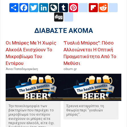
Share
Facebook
Twitter
LinkedIn
LiveJournal
Tumblr
Pinterest
blogger_post
Flipboard
Reddit
delic
Digg
google_bookmarks
ΔΙΑΒΑΣΤΕ ΑΚΟΜΑ
Οι Μπύρες Με Ή Χωρίς
"Γυαλιά Μπύρας": Πόσο
Αλκοόλ Ενισχύουν Το
Αλλοιώνεται Η Οπτική
Μικροβίωμα Του
Πραγματικότητα Από Το
Εντέρου
Μεθύσι
Άννα Παπαδομαρκάκη
cibum.gr
Την ποικιλομορφία των
Έρευνα καταρρίπτει τη
βακτηρίων που περιέχει το
θεωρία περί "γυαλιών
μικροβίωμα του εντέρου
μπύρας".
ενισχύουν οι μπύρες είτε
περιέχουν αλκοόλ, είτε όχι.