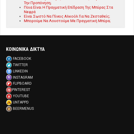
Την Προπόνηση;
Ποια Είναι Η Πραγματική Επίδραση Της Μπύρας Στα
Νεφρά
Είναι Σωστό Να Πίνεις Αλκοόλ Για Να Ζεσταθείς;
Μπορούμε Να Λουστούμε Με Πραγματική Μπύρα;
ΚΟΙΝΩΝΙΚΑ ΔΙΚΤΥΑ
FACEBOOK
TWITTER
LINKEDIN
INSTAGRAM
FLIPBOARD
PINTEREST
YOUTUBE
UNTAPPD
BEERMENUS