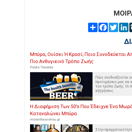
ΜΟΙΡ
Share
Facebook
Twitter
L
Δ
Μπύρα, Ουίσκι Ή Κρασί; Ποιο Συνοδεύεται Α
Πιο Ανθυγιεινό Τρόπο Ζωής
Ρούλα Τσουλέα
Πώς συνδυάζονται ο
προτιμήσεις μας σε 
τον τρόπο ζωής. Οι 
εξηγήσεις.
Η Διαφήμιση Των 50's Που Έδειχνε Ένα Μωρ
Καταναλώνει Μπύρα
mixanitouxronou.gr
Στην πραγματικότητα