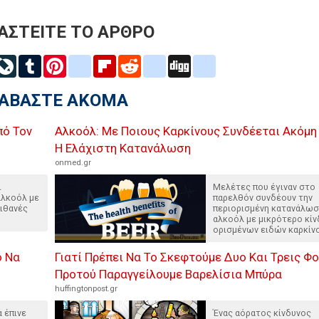
ΑΣΤΕΙΤΕ ΤΟ ΑΡΘΡΟ
inkedIn
LiveJournal
Tumblr
Pinterest
blogger_post
Flipboard
Reddit
delicious
Digg
google_bookmarks
ΙΑΒΑΣΤΕ ΑΚΟΜΑ
πό Τον
Αλκοόλ: Με Ποιους Καρκίνους Συνδέεται Ακόμη
Η Ελάχιστη Κατανάλωση
onmed.gr
ι
Μελέτες που έγιναν στο
αλκοόλ με
παρελθόν συνδέουν την
πιθανές
περιορισμένη κατανάλω
αλκοόλ με μικρότερο κί
ορισμένων ειδών καρκίν
ό Να
Γιατί Πρέπει Να Το Σκεφτούμε Δυο Και Τρεις Φ
Προτού Παραγγείλουμε Βαρελίσια Μπύρα
huffingtonpost.gr
 έπινε
Ένας αόρατος κίνδυνος