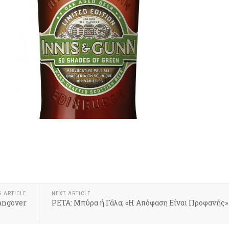
k
r
hare
S ARTICLE
NEXT ARTICLE
angover
ΡΕΤΑ: Μπύρα ή Γάλα; «Η Απόφαση Είναι Προφανής»