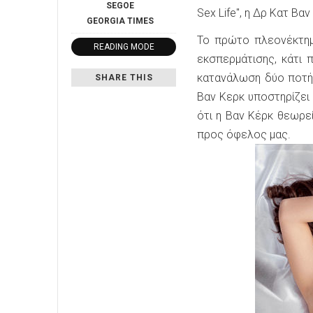
SEGOE
Sex Life", η Δρ Κατ Βα
GEORGIA
TIMES
Το πρώτο πλεονέκτημ
READING MODE
εκσπερμάτισης, κάτι 
κατανάλωση δύο ποτή
SHARE THIS
Βαν Κερκ υποστηρίζει
ότι η Βαν Κέρκ θεωρε
προς όφελος μας.