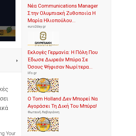
Νέα Communications Manager
Στην Ολυμπιακή Ζυθοποιία Η
Μαρία Ηλιοπούλου...
euro2day.gr
Εκλογές Γερμανία: Η Πόλη Που
Έδωσε Δωρεάν Μπύρα Σε
Όσους Ψήφισαν Νωρίτερα...
lifo.gr
κές
ώσει
Ο Tom Holland Δεν Μπορεί Να
Αγοράσει Τη Δική Του Μπύρα!
ικά
Φωτεινή Λεβογιάννη
ng Your