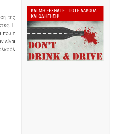
.
ΚΑΙ ΜΗ ΞΕΧΝΆΤΕ... ΠΟΤΈ ΑΛΚΟΌΛ
ΚΑΙ ΟΔΉΓΗΣΗ!
ηση της
έτες. Η
ι που η
ν είναι
 αλκοόλ