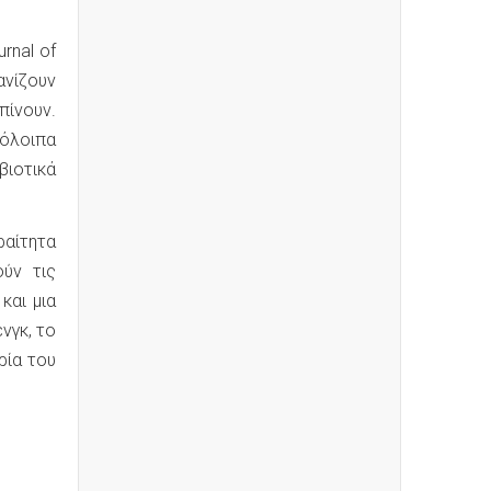
rnal of
ανίζουν
πίνουν.
όλοιπα
βιοτικά
ραίτητα
ούν τις
και μια
νγκ, το
ρία του