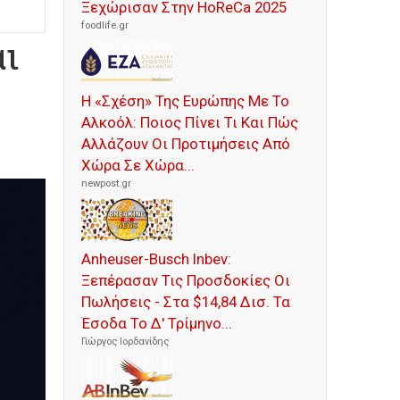
Ξεχώρισαν Στην HoReCa 2025
foodlife.gr
ι
Η «Σχέση» Της Ευρώπης Με Το
Αλκοόλ: Ποιος Πίνει Τι Και Πώς
Αλλάζουν Οι Προτιμήσεις Από
Χώρα Σε Χώρα...
newpost.gr
Anheuser-Busch Inbev:
Ξεπέρασαν Τις Προσδοκίες Οι
Πωλήσεις - Στα $14,84 Δισ. Τα
Έσοδα Το Δ' Τρίμηνο...
Γιώργος Ιορδανίδης