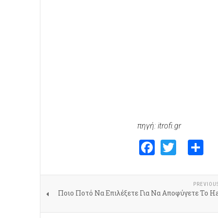
πηγή: itrofi.gr
Faceboo
Twitte
S
PREVIOU
Ποιο Ποτό Να Επιλέξετε Για Να Αποφύγετε Το H