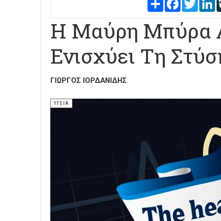
Share
Facebook
Twitter
L
Η Μαύρη Μπύρα Α
Ενισχύει Τη Στύσ
ΓΙΏΡΓΟΣ ΙΟΡΔΑΝΊΔΗΣ
ΥΓΕΙΑ