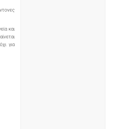
έντονες
εία και
αίνεται
όχι για