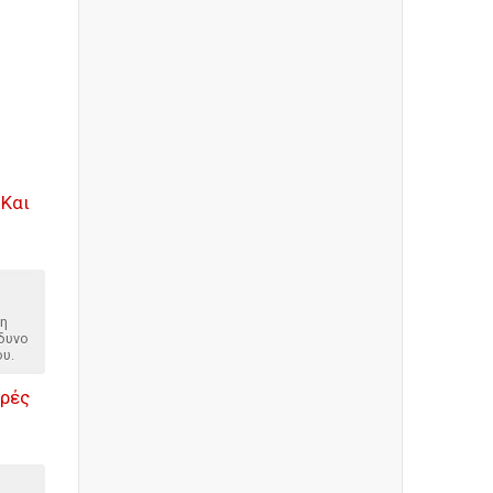
 Και
ση
νδυνο
ου.
ορές