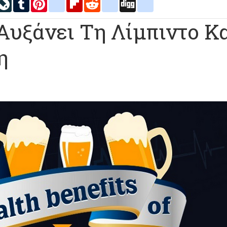
inkedIn
LiveJournal
Tumblr
Pinterest
blogger_post
Flipboard
Reddit
delicious
Digg
google_bookmarks
υξάνει Τη Λίμπιντο Κα
η