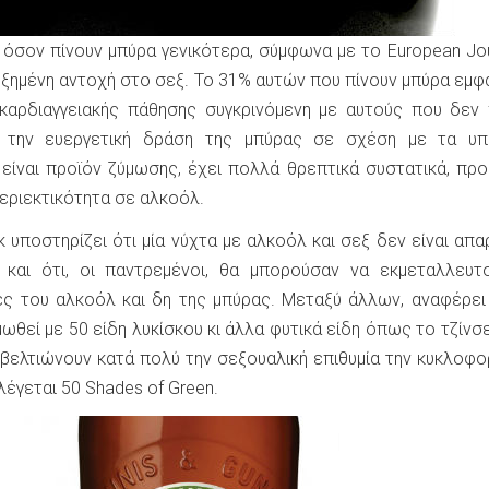
 όσον πίνουν μπύρα γενικότερα, σύμφωνα με το European Jou
αυξημένη αντοχή στο σεξ. Το 31% αυτών που πίνουν μπύρα εμφ
καρδιαγγειακής πάθησης συγκρινόμενη με αυτούς που δεν 
 την ευεργετική δράση της μπύρας σε σχέση με τα υπ
είναι προϊόν ζύμωσης, έχει πολλά θρεπτικά συστατικά, προ
 περιεκτικότητα σε αλκοόλ.
κ υποστηρίζει ότι μία νύχτα με αλκοόλ και σεξ δεν είναι απα
 και ότι, οι παντρεμένοι, θα μπορούσαν να εκμεταλλευτ
ες του αλκοόλ και δη της μπύρας. Μεταξύ άλλων, αναφέρει 
μωθεί με 50 είδη λυκίσκου κι άλλα φυτικά είδη όπως το τζίνσε
 βελτιώνουν κατά πολύ την σεξουαλική επιθυμία την κυκλοφο
λέγεται 50 Shades of Green.