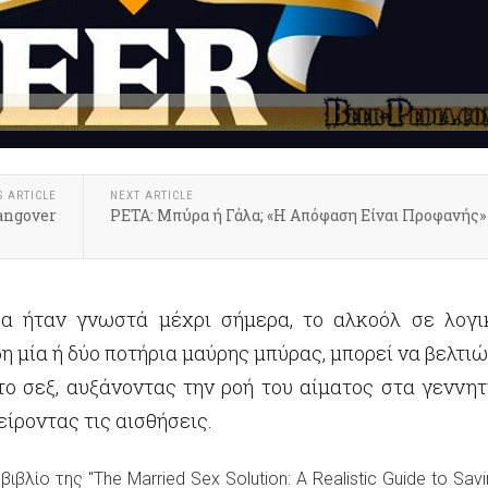
S ARTICLE
NEXT ARTICLE
angover
ΡΕΤΑ: Μπύρα ή Γάλα; «Η Απόφαση Είναι Προφανής»
σα ήταν γνωστά μέχρι σήμερα, το αλκοόλ σε λογι
δη μία ή δύο ποτήρια μαύρης μπύρας, μπορεί να βελτι
στο σεξ, αυξάνοντας την ροή του αίματος στα γεννητ
είροντας τις αισθήσεις.
ιβλίο της "The Married Sex Solution: A Realistic Guide to Savi