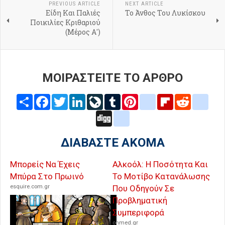
PREVIOUS ARTICLE
NEXT ARTICLE
Είδη Και Παλιές
Το Άνθος Του Λυκίσκου
Ποικιλίες Κριθαριού
(Μέρος Α')
ΜΟΙΡΑΣΤΕΙΤΕ ΤΟ ΑΡΘΡΟ
Share
Facebook
Twitter
LinkedIn
LiveJournal
Tumblr
Pinterest
blogger_post
Flipboard
Reddit
delic
Digg
google_bookmarks
ΔΙΑΒΑΣΤΕ ΑΚΟΜΑ
Μπορείς Να Έχεις
Αλκοόλ: Η Ποσότητα Και
Μπύρα Στο Πρωινό
Το Μοτίβο Κατανάλωσης
esquire.com.gr
Που Οδηγούν Σε
Προβληματική
Συμπεριφορά
onmed.gr