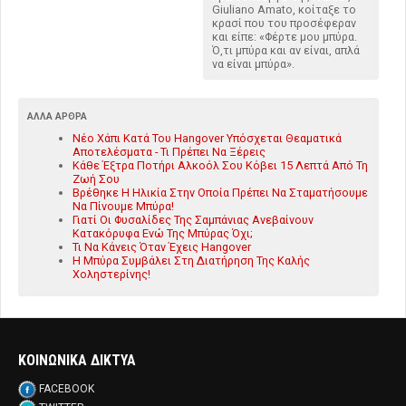
Giuliano Amato, κοίταξε το
κρασί που του προσέφεραν
και είπε: «Φέρτε μου μπύρα.
Ό,τι μπύρα και αν είναι, απλά
να είναι μπύρα».
ΆΛΛΑ ΆΡΘΡΑ
Νέο Χάπι Κατά Του Hangover Υπόσχεται Θεαματικά
Αποτελέσματα - Τι Πρέπει Να Ξέρεις
Κάθε Έξτρα Ποτήρι Αλκοόλ Σου Κόβει 15 Λεπτά Από Τη
Ζωή Σου
Βρέθηκε Η Ηλικία Στην Οποία Πρέπει Να Σταματήσουμε
Να Πίνουμε Μπύρα!
Γιατί Οι Φυσαλίδες Της Σαμπάνιας Ανεβαίνουν
Κατακόρυφα Ενώ Της Μπύρας Όχι;
Τι Να Κάνεις Όταν Έχεις Hangover
Η Μπύρα Συμβάλει Στη Διατήρηση Της Καλής
Χοληστερίνης!
ΚΟΙΝΩΝΙΚΑ ΔΙΚΤΥΑ
FACEBOOK