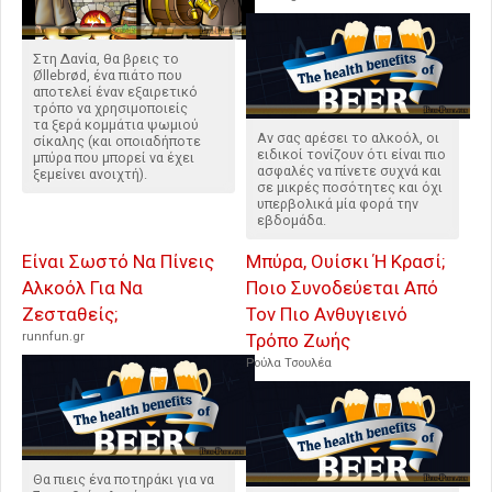
Στη Δανία, θα βρεις το
Øllebrød, ένα πιάτο που
αποτελεί έναν εξαιρετικό
τρόπο να χρησιμοποιείς
τα ξερά κομμάτια ψωμιού
Αν σας αρέσει το αλκοόλ, οι
σίκαλης (και οποιαδήποτε
ειδικοί τονίζουν ότι είναι πιο
μπύρα που μπορεί να έχει
ασφαλές να πίνετε συχνά και
ξεμείνει ανοιχτή).
σε μικρές ποσότητες και όχι
υπερβολικά μία φορά την
εβδομάδα.
Είναι Σωστό Να Πίνεις
Μπύρα, Ουίσκι Ή Κρασί;
Αλκοόλ Για Να
Ποιο Συνοδεύεται Από
Ζεσταθείς;
Τον Πιο Ανθυγιεινό
runnfun.gr
Τρόπο Ζωής
Ρούλα Τσουλέα
Θα πιεις ένα ποτηράκι για να