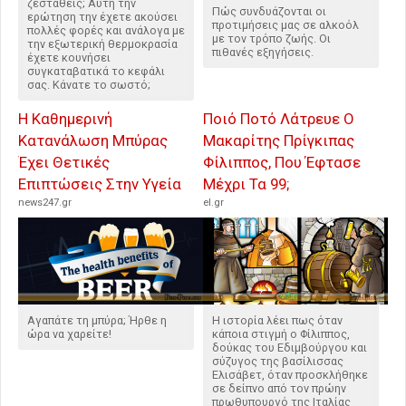
ζεσταθείς; Αυτή την
Πώς συνδυάζονται οι
ερώτηση την έχετε ακούσει
προτιμήσεις μας σε αλκοόλ
πολλές φορές και ανάλογα με
με τον τρόπο ζωής. Οι
την εξωτερική θερμοκρασία
πιθανές εξηγήσεις.
έχετε κουνήσει
συγκαταβατικά το κεφάλι
σας. Κάνατε το σωστό;
Η Καθημερινή
Ποιό Ποτό Λάτρευε Ο
Κατανάλωση Μπύρας
Μακαρίτης Πρίγκιπας
Έχει Θετικές
Φίλιππος, Που Έφτασε
Επιπτώσεις Στην Υγεία
Μέχρι Τα 99;
news247.gr
el.gr
Αγαπάτε τη μπύρα; Ήρθε η
Η ιστορία λέει πως όταν
ώρα να χαρείτε!
κάποια στιγμή ο Φίλιππος,
δούκας του Εδιμβούργου και
σύζυγος της βασίλισσας
Ελισάβετ, όταν προσκλήθηκε
σε δείπνο από τον πρώην
πρωθυπουργό της Ιταλίας